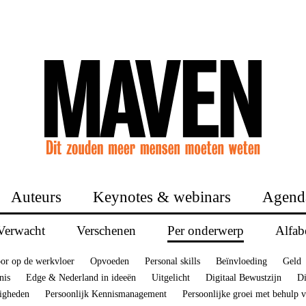
Auteurs
Keynotes & webinars
Agend
Verwacht
Verschenen
Per onderwerp
Alfab
or op de werkvloer
Opvoeden
Personal skills
Beïnvloeding
Geld
nis
Edge & Nederland in ideeën
Uitgelicht
Digitaal Bewustzijn
Di
digheden
Persoonlijk Kennismanagement
Persoonlijke groei met behulp 