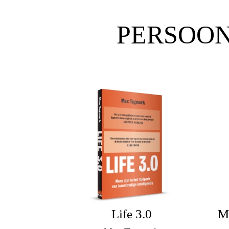
PERSOO
Life 3.0
M