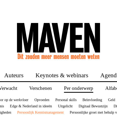
Auteurs
Keynotes & webinars
Agend
Verwacht
Verschenen
Per onderwerp
Alfab
or op de werkvloer
Opvoeden
Personal skills
Beïnvloeding
Geld
nis
Edge & Nederland in ideeën
Uitgelicht
Digitaal Bewustzijn
Di
digheden
Persoonlijk Kennismanagement
Persoonlijke groei met behulp 