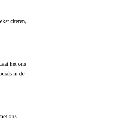
kst citeren,
Laat het ons
cials in de
 met ons