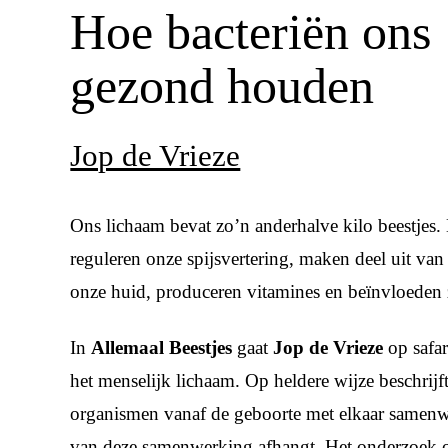
Hoe bacteriën ons
gezond houden
Jop de Vrieze
Ons lichaam bevat zo’n anderhalve kilo beestjes.
reguleren onze spijsvertering, maken deel uit v
onze huid, produceren vitamines en beïn­vloeden 
In
Allemaal Beestjes
gaat
Jop de Vrieze
op safar
het menselijk lichaam. Op heldere wijze beschrijf
organismen vanaf de geboorte met elkaar samen
van deze samenwerking afhangt. Het onderzoek op