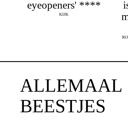
eyeopeners' ****
i
m
KIJK
RO
ALLEMAAL
BEESTJES