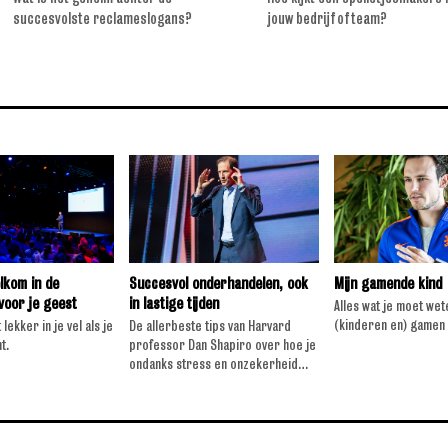
ccesvolste reclameslogans?
jouw bedrijf of team?
lkom in de
Succesvol onderhandelen, ook
Mijn gamende kind
voor je geest
in lastige tijden
Alles wat je moet we
(kinderen en) gamen
 lekker in je vel als je
De allerbeste tips van Harvard
t.
professor Dan Shapiro over hoe je
ondanks stress en onzekerheid
he...