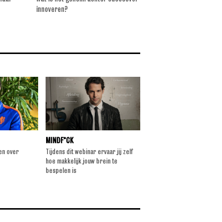
innoveren?
over gaming en gamende 
MINDF*CK
ten over
Tijdens dit webinar ervaar jij zelf
hoe makkelijk jouw brein te
bespelen is