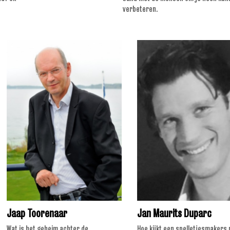
verbeteren.
aap Toorenaar
Jan Maurits Duparc
t is het geheim achter de
Hoe kijkt een spelletjesmakers naar