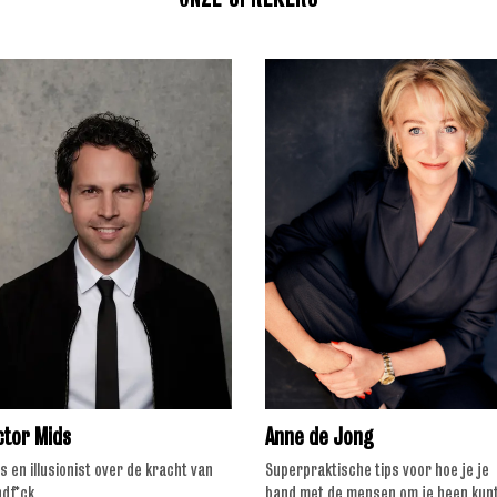
ctor Mids
Anne de Jong
s en illusionist over de kracht van
Superpraktische tips voor hoe je je
ndf*ck
band met de mensen om je heen kun