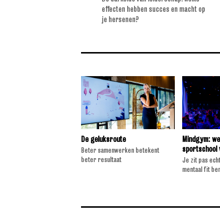
kun je gebruiken in je
effecten hebben succes en macht op
su
je hersenen?
De geluksroute
Mindgym: we
sportschool 
Beter samenwerken betekent
beter resultaat
Je zit pas echt
mentaal fit ben