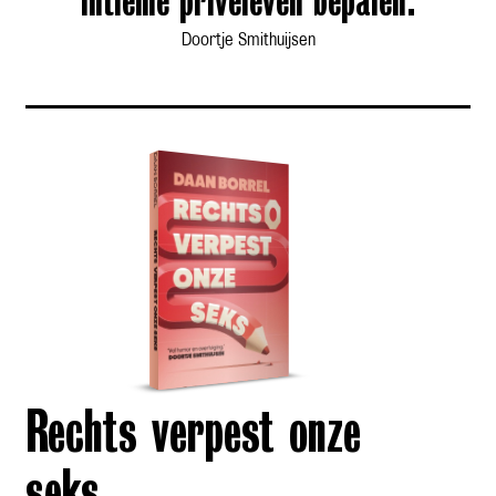
intieme privéleven bepalen.
Doortje Smithuijsen
Rechts verpest onze
seks