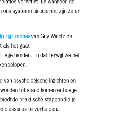
laties vergiftigt. En wanneer de
 ons systeem circuleren, zijn ze er
lp Bij Emoties
van Guy Winch: de
 als het gaat
 lege handen. En dat terwijl we net
ken oplopen.
nd van psychologische inzichten en
le wonden tot stand komen en hoe je
j biedt de praktische stappen die je
e blessures te verhelpen.