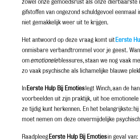
zowel onze gemoedsrust als onze dierbaarste re
gifstoffen van ongezond schuldgevoel eenmaal in
niet gemakkelijk weer uit te krijgen.
Het antwoord op deze vraag komt uit
Eerste Hu
onmisbare verbandtrommel voor je geest. Want
om
emotionele
blessures, staan we nog vaak met
zo vaak psychische als lichamelijke blauwe plek
In
Eerste Hulp Bij Emoties
legt Winch, aan de ha
voorbeelden uit zijn praktijk, uit hoe emotione
ze tijdig kunt herkennen. En het belangrijkste: hi
moet nemen om deze onvermijdelijke psychisch
Raadpleeg
Eerste Hulp Bij Emoties
in geval van: