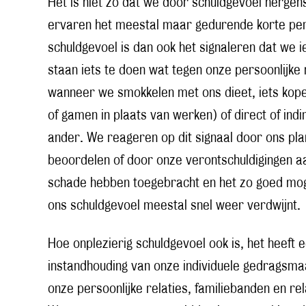
Het is niet zo dat we door schuldgevoel nerge
ervaren het meestal maar gedurende korte per
schuldgevoel is dan ook het signaleren dat we 
staan iets te doen wat tegen onze persoonlijke
wanneer we smokkelen met ons dieet, iets kopen
of gamen in plaats van werken) of direct of ind
ander. We reageren op dit signaal door ons pl
beoordelen of door onze verontschuldigingen aa
schade hebben toegebracht en het zo goed mog
ons schuldgevoel meestal snel weer verdwijnt.
Hoe onplezierig schuldgevoel ook is, het heeft ee
instandhouding van onze individuele gedragsma
onze persoonlijke relaties, familiebanden en r