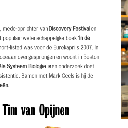
, mede-oprichter van
Discovery Festival
en
t populair wetenschappelijke boek ‘
In de
short-listed was voor de Eurekaprijs 2007. In
e oceaan overgesprongen en woont in Boston
ële Systeem Biologie is
en onderzoek doet
esistentie. Samen met Mark Geels is hij de
eeën
.
 Tim van Opijnen