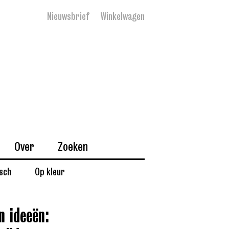
Nieuwsbrief
Winkelwagen
Over
Zoeken
isch
Op kleur
n ideeën: