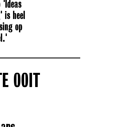
 'Ideas
 is heel
sing op
l.'
TE OOIT