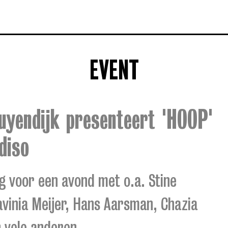
EVENT
uyendijk presenteert 'HOOP'
diso
g voor een avond met o.a. Stine
avinia Meijer, Hans Aarsman, Chazia
n vele anderen