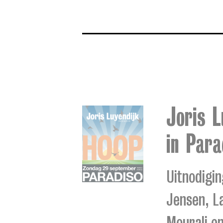
Joris L
in Para
Uitnodigin
Jensen, L
Mourali e