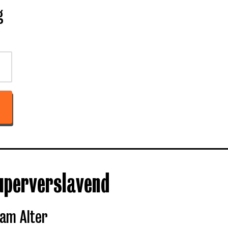
g
uperverslavend
am Alter