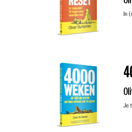
In 
4
Ol
Je 