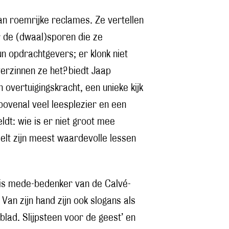
n roemrijke reclames. Ze vertellen
r de (dwaal)sporen die ze
n opdrachtgevers; er klonk niet
verzinnen ze het? biedt Jaap
overtuigingskracht, een unieke kijk
ovenal veel leesplezier en een
ldt: wie is er niet groot mee
lt zijn meest waardevolle lessen
j is mede-bedenker van de Calvé-
an zijn hand zijn ook slogans als
sblad. Slijpsteen voor de geest’ en