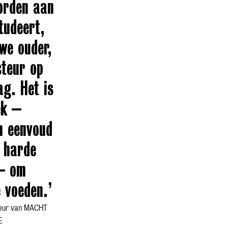
orden aan
tudeert,
we ouder,
cteur op
ag. Het is
ek –
jn eenvoud
 harde
– om
 voeden.’
teur van MACHT
E