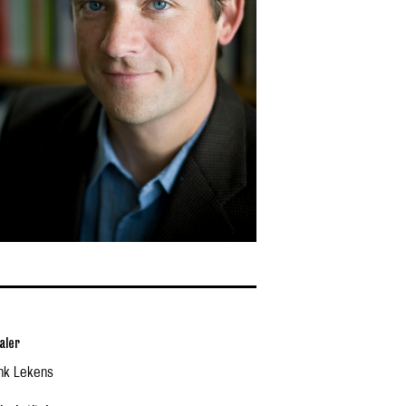
aler
nk Lekens