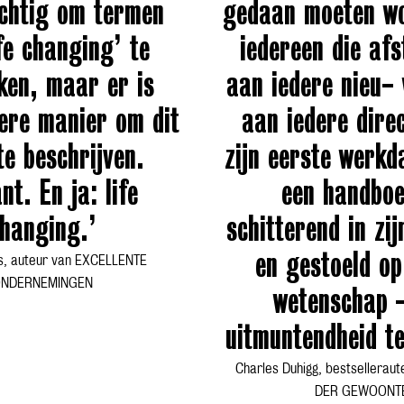
chtig om termen
gedaan moeten w
ife changing’ te
iedereen die afs
ken, maar er is
aan iedere nieu- 
ere manier om dit
aan iedere dire
te beschrijven.
zijn eerste werkd
ant. En ja: life
een handbo
hanging.’
schitterend in zi
en gestoeld op
s, auteur van EXCELLENTE
NDERNEMINGEN
wetenschap 
uitmuntendheid te
Charles Duhigg, bestsellerau
DER GEWOONT