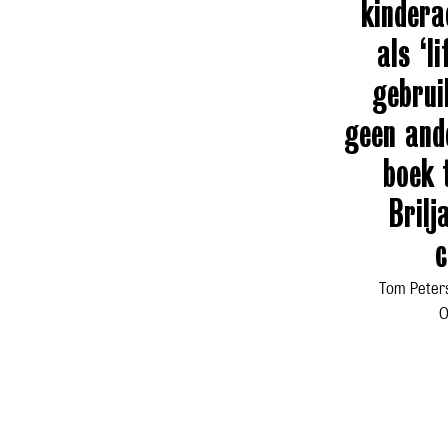
kindera
als ‘l
gebrui
geen and
boek 
Brilj
c
Tom Peter
O