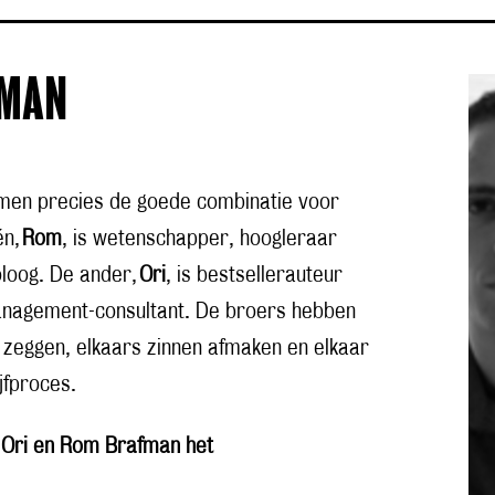
FMAN
en precies de goede combinatie voor
én,
Rom
, is wetenschapper, hoogleraar
oloog. De ander,
Ori
, is bestsellerauteur
anagement-consultant. De broers hebben
n zeggen, elkaars zinnen afmaken en elkaar
jfproces.
n Ori en Rom Brafman het