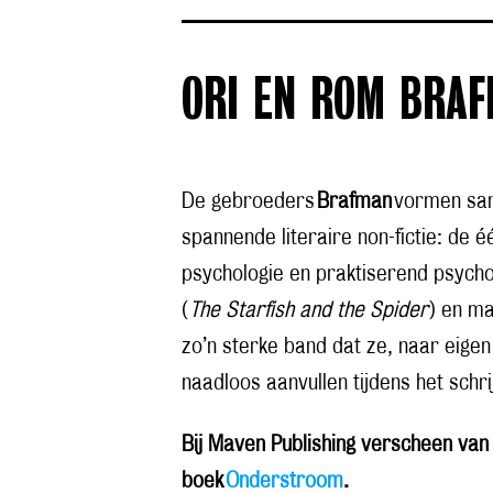
ORI EN ROM BRA
De gebroeders
Brafman
vormen sam
spannende literaire non-fictie: de é
psychologie en praktiserend psych
(
The Starfish and the Spider
) en m
zo’n sterke band dat ze, naar eige
naadloos aanvullen tijdens het schri
Bij Maven Publishing verscheen va
boek
Onderstroom
.