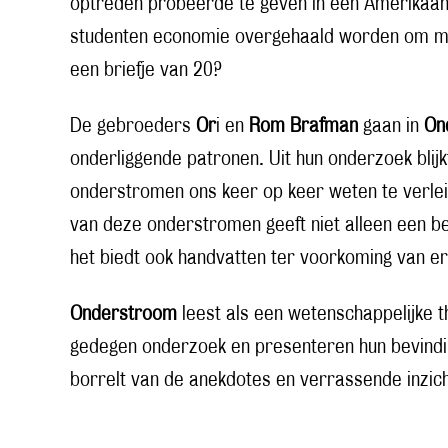
optreden probeerde te geven in een Amerikaan
studenten economie overgehaald worden om me
een briefje van 20?
De gebroeders
Or
i en
Rom Brafman
gaan in
On
onderliggende patronen. Uit hun onderzoek blij
onderstromen ons keer op keer weten te verleid
van deze onderstromen geeft niet alleen een be
het biedt ook handvatten ter voorkoming van er
Onderstroom
leest als een wetenschappelijke t
gedegen onderzoek en presenteren hun bevindi
borrelt van de anekdotes en verrassende inzic