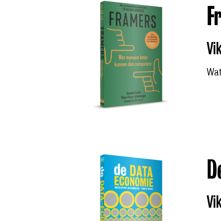
F
Vi
Wat
D
Vi