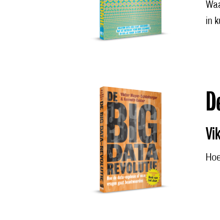
Waa
in 
D
Vi
Hoe