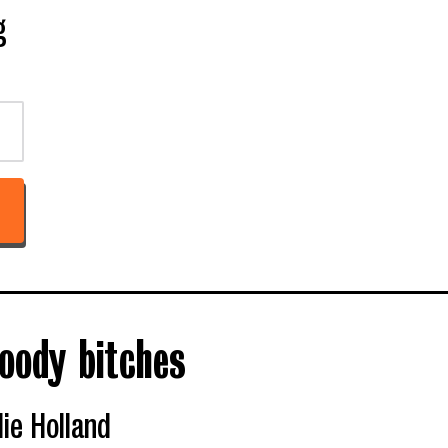
g
oody bitches
lie Holland