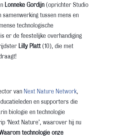
en
Lonneke Gordijn
(oprichter Studio
en samenwerking tussen mens en
mmense technologische
is er de feestelijke overhandiging
rijdster
Lilly Platt
(10), die met
draagt!
rector van
Next Nature Network
,
ducatieleden en supporters die
in biologie en technologie
ip ‘Next Nature’, waarover hij nu
 Waarom technologie onze