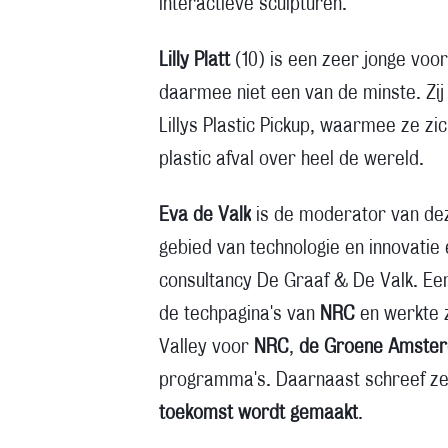
interactieve sculpturen.
Lilly Platt
(10) is een zeer jonge voo
daarmee niet een van de minste. Zij 
Lillys Plastic Pickup
, waarmee ze zich
plastic afval over heel de wereld.
Eva de Valk
is de moderator van deze
gebied van technologie en innovatie 
consultancy De Graaf & De Valk. Eer
de techpagina's van
NRC
en werkte z
Valley voor
NRC
,
de Groene Amste
programma's. Daarnaast schreef ze
toekomst wordt gemaakt
.