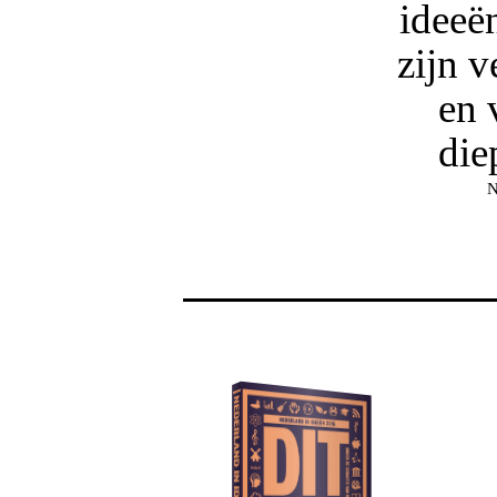
ideeë
zijn v
en 
die
N