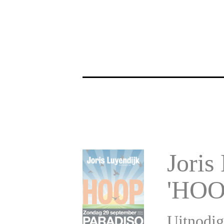
Joris
'HOOP
Uitnodig