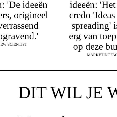
n: 'De ideeën
ideeën: 'He
ers, origineel
credo 'Ideas
verrassend
spreading' i
pgravend.'
erg van toep
op deze bun
EW SCIENTIST
MARKETINGFA
DIT WIL JE