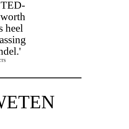
t TED-
 worth
s heel
assing
del.'
CTS
 WETEN