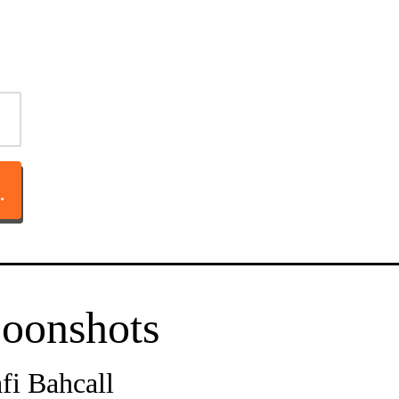
TACT OP
oonshots
fi Bahcall