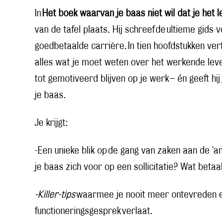
In
Het boek waarvan je baas niet wil dat je het l
van de tafel plaats. Hij schreef
de ultieme gids 
goedbetaalde carrière. In tien hoofdstukken vert
alles wat je moet weten over het werkende lev
tot gemotiveerd blijven op je werk – én geeft hij
je baas.
Je krijgt:
-Een unieke blik op de gang van zaken aan de 'an
je baas zich voor op een sollicitatie? Wat betaa
-Killer-tips
waarmee je nooit meer ontevreden e
functioneringsgesprek verlaat.