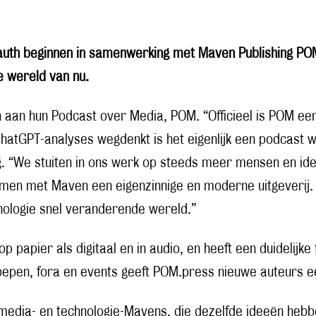
fauth beginnen in samenwerking met Maven Publishing PO
e wereld van nu.
 aan hun Podcast over Media, POM. “Officieel is POM ee
ChatGPT-analyses wegdenkt is het eigenlijk een podcast 
g. “We stuiten in ons werk op steeds meer mensen en id
n met Maven een eigenzinnige en moderne uitgeverij. We
nologie snel veranderende wereld.”
p papier als digitaal en in audio, en heeft een duidelij
oepen, fora en events geeft POM.press nieuwe auteurs ee
 media- en technologie-Mavens, die dezelfde ideeën hebb