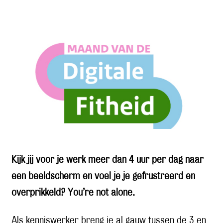
Kijk jij voor je werk meer dan 4 uur per dag naar
een beeldscherm en voel je je gefrustreerd en
overprikkeld? You’re not alone.
Als kenniswerker breng je al gauw tussen de 3 en