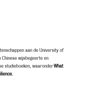
etenschappen aan de University of
an Chinese wijsbegeerte en
erse studieboeken, waaronder
What
ilience
.