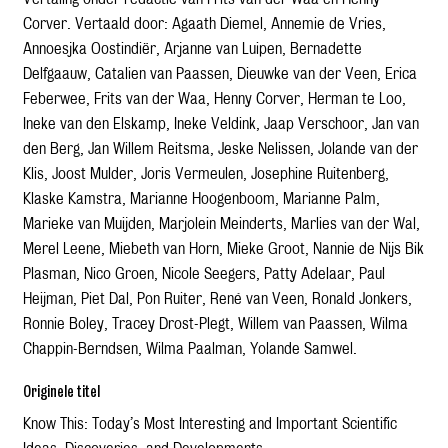
Corver. Vertaald door: Agaath Diemel, Annemie de Vries,
Annoesjka Oostindiër, Arjanne van Luipen, Bernadette
Delfgaauw, Catalien van Paassen, Dieuwke van der Veen, Erica
Feberwee, Frits van der Waa, Henny Corver, Herman te Loo,
Ineke van den Elskamp, Ineke Veldink, Jaap Verschoor, Jan van
den Berg, Jan Willem Reitsma, Jeske Nelissen, Jolande van der
Klis, Joost Mulder, Joris Vermeulen, Josephine Ruitenberg,
Klaske Kamstra, Marianne Hoogenboom, Marianne Palm,
Marieke van Muijden, Marjolein Meinderts, Marlies van der Wal,
Merel Leene, Miebeth van Horn, Mieke Groot, Nannie de Nijs Bik
Plasman, Nico Groen, Nicole Seegers, Patty Adelaar, Paul
Heijman, Piet Dal, Pon Ruiter, René van Veen, Ronald Jonkers,
Ronnie Boley, Tracey Drost-Plegt, Willem van Paassen, Wilma
Chappin-Berndsen, Wilma Paalman, Yolande Samwel.
Originele titel
Know This: Today’s Most Interesting and Important Scientific