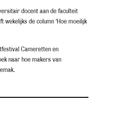
iversitair docent aan de faculteit
jft wekelijks de column ‘Hoe moeilijk
etfestival Cameretten en
oek naar hoe makers van
gemak.