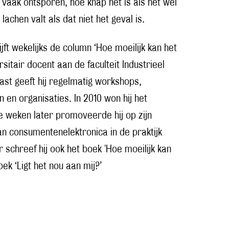
vaak ontsporen, hoe knap het is als het wél
achen valt als dat niet het geval is.
ijft wekelijks de column ‘Hoe moeilijk kan het
rsitair docent aan de faculteit Industrieel
st geeft hij regelmatig workshops,
 en organisaties. In 2010 won hij het
 weken later promoveerde hij op zijn
an consumentenelektronica in de praktijk
chreef hij ook het boek 'Hoe moeilijk kan
boek ‘Ligt het nou aan mij?’