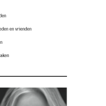
rden
leden en vrienden
en
taken