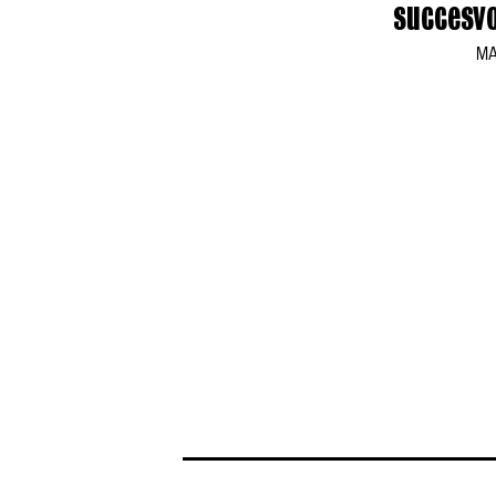
succesv
MA