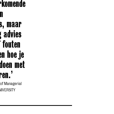
orkomende
an
s, maar
g advies
f fouten
en hoe je
 doen met
ren.’
of Managerial
NIVERSITY