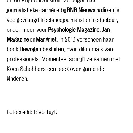
en de Vrije Universiteit. Ze begon haar
journalistieke carrière bij
BNR Nieuwsradio
en is
veelgevraagd freelancejournalist en redacteur,
onder meer voor
Psychologie Magazine
,
Jan
Magazine
en
Margriet
. In 2013 verscheen haar
boek
Bewogen besluiten
, over dilemma’s van
professionals. Momenteel schrijft ze samen met
Koen Schobbers een boek over gamende
kinderen.
Fotocredit: Bieb Tuyt.