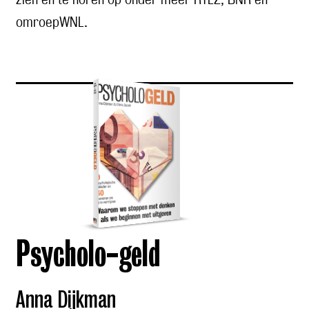
zien en te horen op onder meer RTLZ, BNR en
omroepWNL.
Psycholo-geld
Anna Dijkman