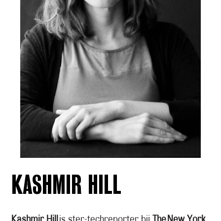
KASHMIR HILL
Kashmir Hill
is ster-techreporter bij
The
New York