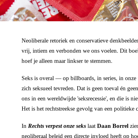
Neoliberale retoriek en conservatieve denkbeelde
vrij, intiem en verbonden we ons voelen. Dit boek
hoef je alleen maar linkser te stemmen.
Seks is overal — op billboards, in series, in onz
zich seksueel tevreden. Dat is geen toeval én ge
ons in een wereldwijde 'seksrecessie', en die is n
Het is het rechtstreekse gevolg van een politieke c
In
Rechts verpest onze seks
laat
Daan Borrel
zie
neoliberaal beleid een directe invloed heeft op h