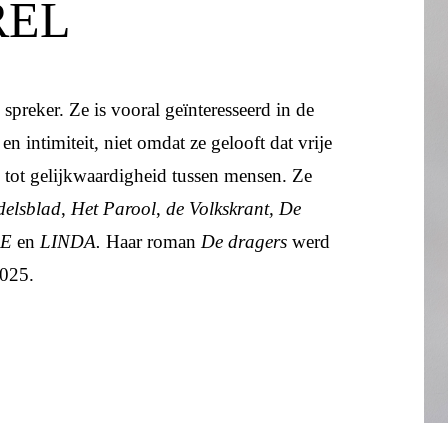
REL
n spreker. Ze is
vooral geïnteresseerd in de
en intimiteit, niet omdat ze gelooft dat vrije
l tot gelijkwaardigheid tussen mensen. Ze
elsblad
,
Het Parool
,
de Volkskrant, De
LE
en
LINDA.
Haar roman
De dragers
werd
025.