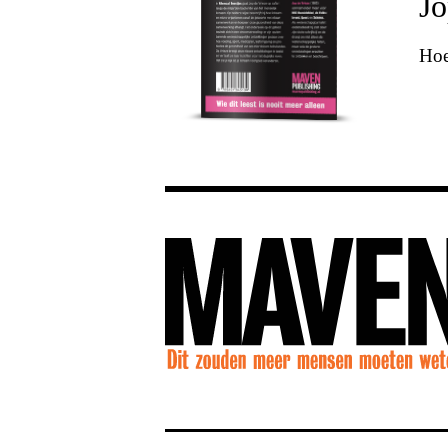
Jo
Hoe