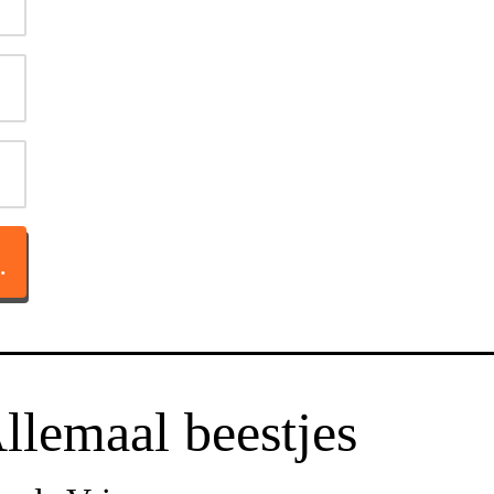
TACT OP
llemaal beestjes