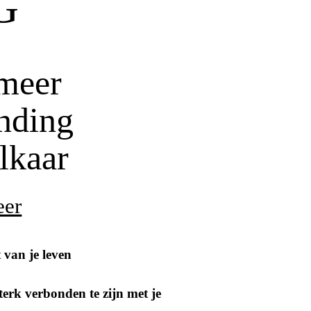
G
 meer
inding
lkaar
eer
t van je leven
terk verbonden te zijn met je