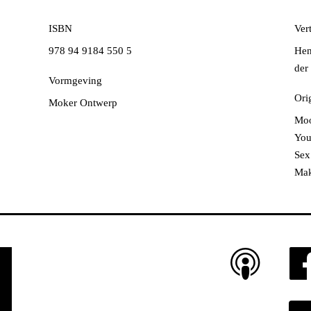
ISBN
Vert
978 94 9184 550 5
Hen
der
Vormgeving
Orig
Moker Ontwerp
Moo
You
Sex
Mak