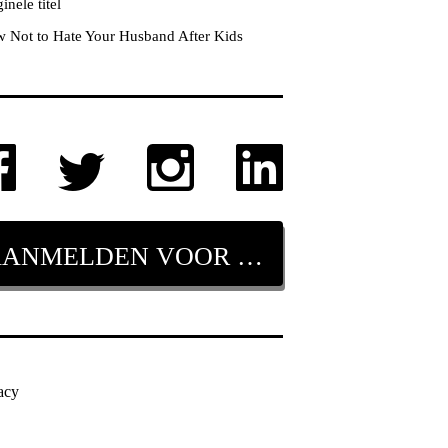
inele titel
 Not to Hate Your Husband After Kids
AANMELDEN VOOR NIEUWSBRIEF
acy