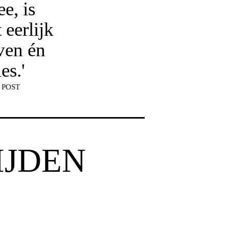
e, is
 eerlijk
ven én
es.'
 POST
IJDEN