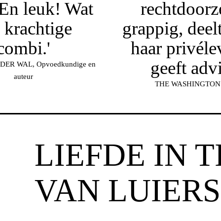
En leuk! Wat
rechtdoorze
 krachtige
grappig, deelt
combi.'
haar privéle
geeft advi
ER WAL, Opvoedkundige en
auteur
THE WASHINGTON
LIEFDE IN T
VAN LUIERS