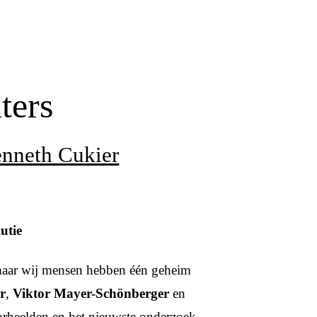
ters
nneth Cukier
utie
 maar wij mensen hebben één geheim
r
,
Viktor Mayer-Schönberger
en
orbeelden en het nieuwste onderzoek