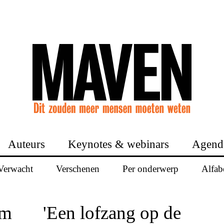
Auteurs
Keynotes & webinars
Agend
Verwacht
Verschenen
Per onderwerp
Alfab
om
'Een lofzang op de