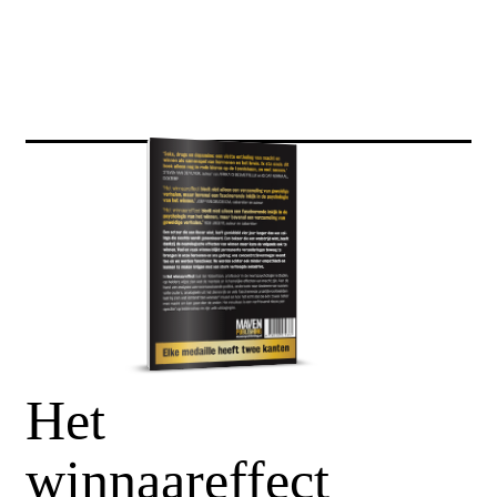
Het
winnaareffect