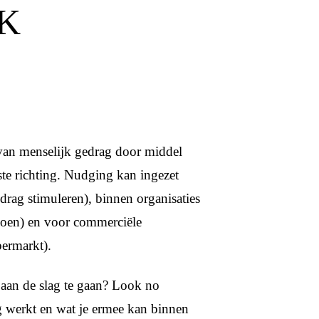
K
n van menselijk gedrag door middel
ste richting. Nudging kan ingezet
rag stimuleren), binnen organisaties
doen) en voor commerciële
permarkt).
aan de slag te gaan? Look no
ng werkt en wat je ermee kan binnen