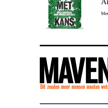
An
Mee