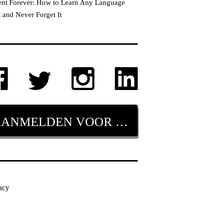
ent Forever: How to Learn Any Language
t and Never Forget It
AANMELDEN VOOR NIEUWSBRIEF
acy